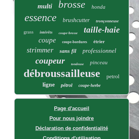
brosse
multi
honda
essence
brushcutter
tronçonneuse
taille-haie
grass
intérêts
coupe-brosse
coupe
étrier
coupe-bordures
strimmer
professionnel
sans fil
coupeur
pinceau
tondeuse
débroussailleuse
petrol
ligne
pétrol
coupe-herbe
Page d'accueil
Pour nous joindre
Déclaration de confidentialité
Conditions d'utilisation