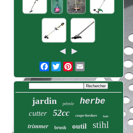
jardin
herbe
pétrole
52cc
cutter
coupe-bordure
haie
stihl
trimmer
outil
brush