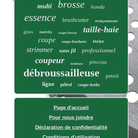
brosse
multi
honda
essence
brushcutter
tronçonneuse
taille-haie
grass
intérêts
coupe-brosse
coupe
étrier
coupe-bordures
strimmer
professionnel
sans fil
coupeur
pinceau
tondeuse
débroussailleuse
petrol
ligne
pétrol
coupe-herbe
Page d'accueil
Pour nous joindre
Déclaration de confidentialité
Conditions d'utilisation