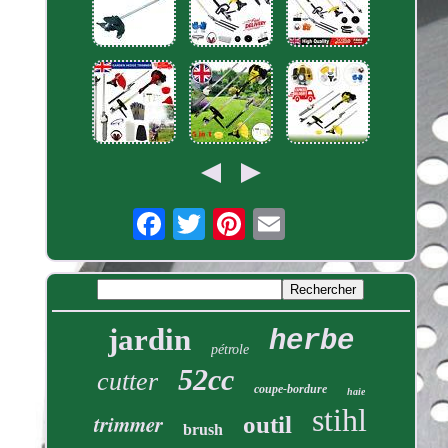
jardin
herbe
pétrole
52cc
cutter
coupe-bordure
haie
stihl
trimmer
outil
brush