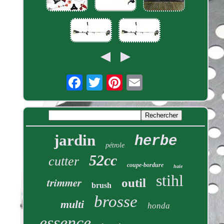
jardin
herbe
pétrole
52cc
cutter
coupe-bordure
haie
stihl
trimmer
outil
brush
brosse
multi
honda
essence