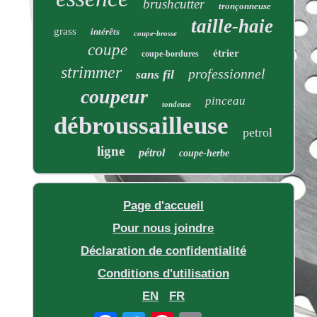
brushcutter
tronçonneuse
taille-haie
grass
intérêts
coupe-brosse
coupe
étrier
coupe-bordures
strimmer
professionnel
sans fil
coupeur
pinceau
tondeuse
débroussailleuse
petrol
ligne
pétrol
coupe-herbe
Page d'accueil
Pour nous joindre
Déclaration de confidentialité
Conditions d'utilisation
EN
FR