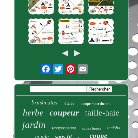
brushcutter
étrier
coupe-bordures
herbe
coupeur
taille-haie
jardin
intérêts
tronçonneuse
coupe-brosse
coupe
sans fil
honda