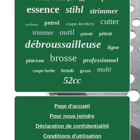
haie
essence
stihl
strimmer
cutter
petrol
coupe-bordure
tondeuse
outil
trimmer
pétrol
pétrole
débroussailleuse
ligne
brosse
professionnel
pinceau
multi
brush
grass
coupe-herbe
52cc
Page d'accueil
Pour nous joindre
Déclaration de confidentialité
Conditions d'utilisation