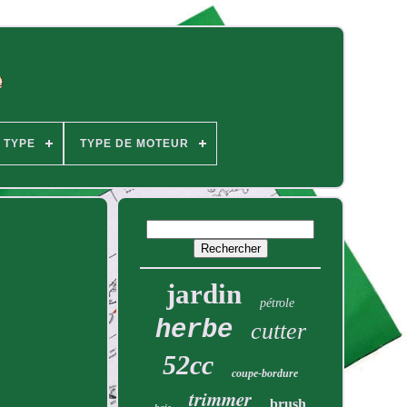
TYPE
TYPE DE MOTEUR
jardin
pétrole
herbe
cutter
52cc
coupe-bordure
trimmer
brush