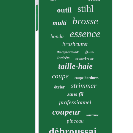
haie
stihl
outil
brosse
multi
essence
honda
brushcutter
grass
tronçonneuse
intérêts
coupe-brosse
taille-haie
coupe
coupe-bordures
strimmer
étrier
sans fil
professionnel
coupeur
tondeuse
pinceau
débroussailleuse