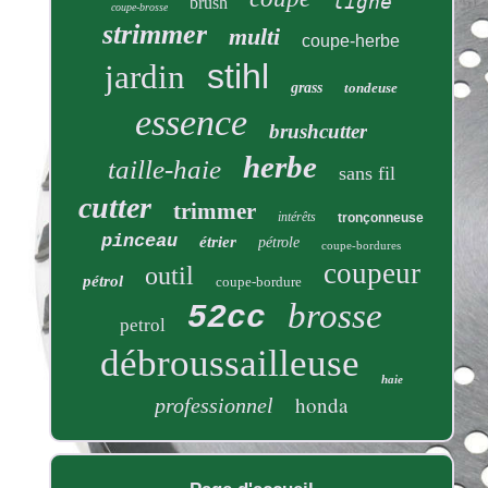
ligne
brush
coupe-brosse
strimmer
multi
coupe-herbe
stihl
jardin
grass
tondeuse
essence
brushcutter
herbe
taille-haie
sans fil
cutter
trimmer
intérêts
tronçonneuse
pinceau
étrier
pétrole
coupe-bordures
coupeur
outil
pétrol
coupe-bordure
brosse
52cc
petrol
débroussailleuse
haie
honda
professionnel