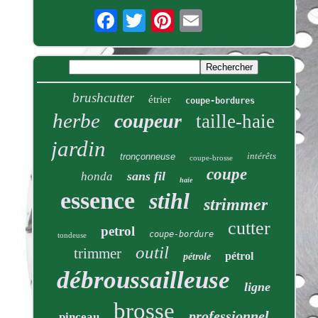
brushcutter
étrier
coupe-bordures
herbe
coupeur
taille-haie
jardin
intérêts
tronçonneuse
coupe-brosse
coupe
sans fil
honda
haie
essence
stihl
strimmer
cutter
petrol
coupe-bordure
tondeuse
outil
trimmer
pétrol
pétrole
débroussailleuse
ligne
brosse
professionnel
pinceau