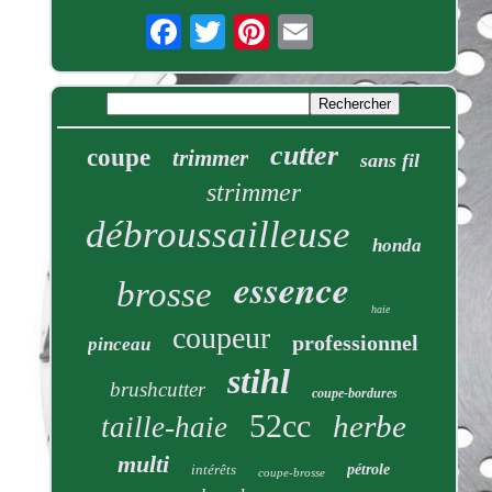
cutter
coupe
trimmer
sans fil
strimmer
débroussailleuse
honda
essence
brosse
haie
coupeur
professionnel
pinceau
stihl
brushcutter
coupe-bordures
52cc
herbe
taille-haie
multi
intérêts
pétrole
coupe-brosse