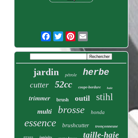
jardin
herbe
pétrole
52cc
cutter
coupe-bordure
haie
stihl
trimmer
outil
brush
brosse
multi
honda
essence
brushcutter
tronçonneuse
taille-haie
grass
intérêts