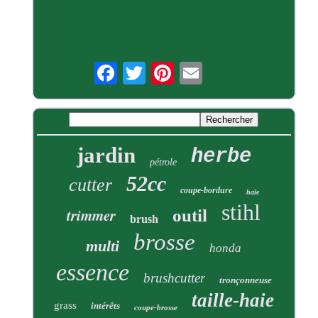
jardin
herbe
pétrole
52cc
cutter
coupe-bordure
haie
stihl
trimmer
outil
brush
brosse
multi
honda
essence
brushcutter
tronçonneuse
taille-haie
grass
intérêts
coupe-brosse