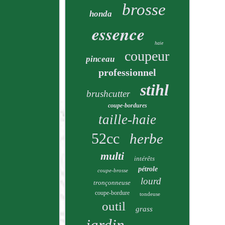
brosse
honda
essence
haie
coupeur
pinceau
professionnel
stihl
brushcutter
coupe-bordures
taille-haie
52cc
herbe
multi
intérêts
pétrole
coupe-brosse
lourd
tronçonneuse
coupe-bordure
tondeuse
outil
grass
jardin