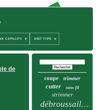
NK CAPACITY
UNIT TYPE
ble de
coupe
trimmer
cutter
sans fil
strimmer
débroussailleuse