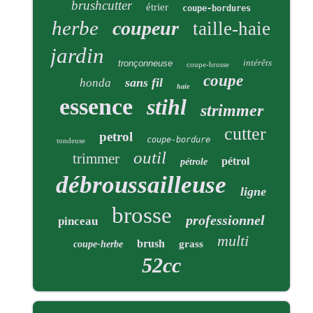
brushcutter
étrier
coupe-bordures
herbe
coupeur
taille-haie
jardin
intérêts
tronçonneuse
coupe-brosse
coupe
sans fil
honda
haie
essence
stihl
strimmer
cutter
petrol
coupe-bordure
tondeuse
outil
trimmer
pétrol
pétrole
débroussailleuse
ligne
brosse
professionnel
pinceau
multi
brush
grass
coupe-herbe
52cc